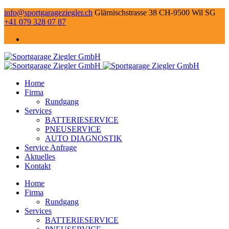
info@sportgarageziegler.ch
Glärnischstrasse 38 CH-9500 Wil SG
+41 079 328 07 87
Home
Firma
Rundgang
Services
BATTERIESERVICE
PNEUSERVICE
AUTO DIAGNOSTIK
Service Anfrage
Aktuelles
Kontakt
Home
Firma
Rundgang
Services
BATTERIESERVICE